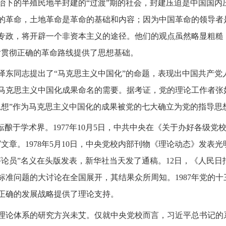
治下的半殖民地半封建的“过渡”期的社会，封建压迫是中国国内
的革命，土地革命是革命的基础和内容；因为中国革命的领导者
专政，将开辟一个非资本主义的途径。他们的观点虽然略显粗糙
后贯彻正确的革命路线提供了思想基础。
毛泽东同志提出了“马克思主义中国化”的命题，表现出中国共产
马克思主义中国化成果命名的需要。据考证，党的理论工作者张如
思想”作为马克思主义中国化的成果被党的七大确立为党的指导思
酿于学术界。1977年10月5日，中共中央在《关于办好各级党
文章。1978年5月10日，中央党校内部刊物《理论动态》发表
评论员”名义在头版发表，新华社当天发了通稿。12日，《人民
标准问题的大讨论在全国展开，其结果众所周知。1987年党的十
正确的发展战略提供了理论支持。
论体系的研究方兴未艾。仅就中央党校而言，习近平总书记的