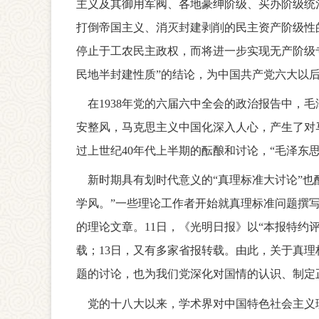
主义及其御用军阀、各地豪绅阶级、买办阶级统
打倒帝国主义、消灭封建剥削的民主资产阶级性
停止于工农民主政权，而将进一步实现无产阶级
民地半封建性质”的结论，为中国共产党六大以
在1938年党的六届六中全会的政治报告中，
安整风，马克思主义中国化深入人心，产生了对
过上世纪40年代上半期的酝酿和讨论，“毛泽东
新时期具有划时代意义的“真理标准大讨论”也酝
学风。”一些理论工作者开始就真理标准问题撰写
的理论文章。11日，《光明日报》以“本报特约
载；13日，又有多家省报转载。由此，关于真理
题的讨论，也为我们党深化对国情的认识、制定
党的十八大以来，学术界对中国特色社会主义理