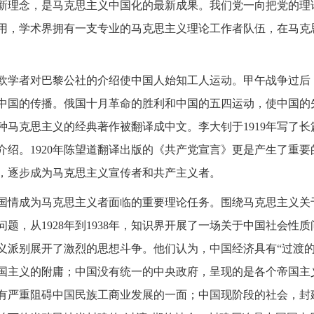
新理念，是马克思主义中国化的最新成果。我们党一向把党的理
用，学术界拥有一支专业的马克思主义理论工作者队伍，在马克
欧学者对巴黎公社的介绍使中国人始知工人运动。甲午战争过后
中国的传播。俄国十月革命的胜利和中国的五四运动，使中国的
30种马克思主义的经典著作被翻译成中文。李大钊于1919年写
介绍。1920年陈望道翻译出版的《共产党宣言》更是产生了重
，逐步成为马克思主义宣传者和共产主义者。
国国情成为马克思主义者面临的重要理论任务。围绕马克思主义关
题，从1928年到1938年，知识界开展了一场关于中国社会性
义派别展开了激烈的思想斗争。他们认为，中国经济具有“过渡的
国主义的附庸；中国没有统一的中央政府，呈现的是各个帝国主
有严重阻碍中国民族工商业发展的一面；中国现阶段的社会，封