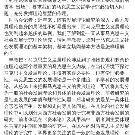
辛的理论探索和实践探索之中。这些探索客观上要求我们的
哲学“出场”，要求我们的马克思主义哲学研究必须切入问
题，充分发挥理论智慧的作用。
世马会记者：
近年来，随着发展理论研究的深入，西方发
展理论自身的局限性不断暴露出来，而马克思主义发展理论
也受到越来越多的重视。我们了解到您一直从事马克思主义
社会发展研究理论研究，请问丰教授，您对于马克思主义社
会发展理论的基本架构、基本立场阖基本方法是怎样理解
的？
丰教授：
马克思主义发展理论涉及到了唯物史观和剩余价
值理论这两个最重要的马克思主义内核，在当代语境下探讨
马克思主义发展理论，不仅有实践必要性，也有学理必要
性。马克思主义的发展理论是一个多维度、多学科的发展理
论。从总体上来把握马克思主义的发展理论，可以将其划分
为一般的社会发展理论和具体的社会发展理论。前者研究的
是社会发展的本质和规律性问题，后者研究的是某一具体社
会形态的产生、发展和走向等具体问题。在具体的社会发展
理论中可以划分为西方社会发展的研究与非西方社会发展的
研究，前者体现在《资本论》及其手稿中，后者则主要体现
在马克思中期和晚期的研究中。在以往的对马克思主义发展
理论的研究中，学界更多关注的是一般的社会发展理论，对