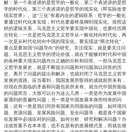
解：第一个表述讲的是哲学的一般化，第二个表述讲的是哲
学的时代化，第三个表述讲的是哲学的现实化（即实际改变
现实世界）。这“三化”有着内在的逻辑联系：哲学的一般化
要通过时代化来实现，时代化要最终落脚到现实化。按照这
样的逻辑关系，马克思主义哲学要实现中国化，也要经历两
次转化：一次是把马克思主义哲学从一般化转向时代化，再
一次是从时代化转向中国的现实化。要实现这“两次转化”，
重点是要加强“问题导向”的研究。关注现实，就是要关注问
题。马克思主义哲学的理论价值，就在于能够对时代和中国
的各种重大现实问题作出正确的分析和回答。一部马克思主
义哲学发展史，就是不断提出问题和对问题加以回答的历
史。离开了问题的提出和解决，也就封闭了马克思主义哲学
发展的道路。应当看到，我国发展所取得的成就前所未有，
但现在所面临的矛盾和问题也前所未有。就当代中国所面临
的问题而言，大致可以分为这么几类：一类是作为发展中国
家遇到的普遍性问题；另一类是中国发展本身所特有的问
题；还有一类是我们同所有国家共同面临的问题，如环境问
题、资源问题、发展风险问题、安全问题等，都是各个国家
在发展中必须应对的问题。如何分析、研究和解决问题？办
法或答案不在本本里，也不在原有的发展模式里，而就在艰