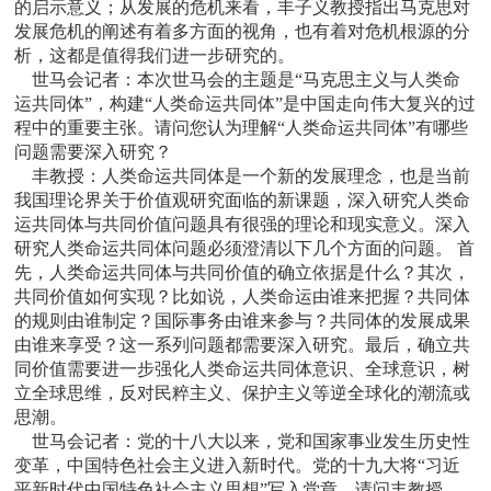
的启示意义；从发展的危机来看，丰子义教授指出马克思对
发展危机的阐述有着多方面的视角，也有着对危机根源的分
析，这都是值得我们进一步研究的。
世马会记者：
本次世马会的主题是“马克思主义与人类命
运共同体”，构建“人类命运共同体”是中国走向伟大复兴的过
程中的重要主张。请问您认为理解“人类命运共同体”有哪些
问题需要深入研究？
丰教授：
人类命运共同体是一个新的发展理念，也是当前
我国理论界关于价值观研究面临的新课题，深入研究人类命
运共同体与共同价值问题具有很强的理论和现实意义。深入
研究人类命运共同体问题必须澄清以下几个方面的问题。 首
先，人类命运共同体与共同价值的确立依据是什么？其次，
共同价值如何实现？比如说，人类命运由谁来把握？共同体
的规则由谁制定？国际事务由谁来参与？共同体的发展成果
由谁来享受？这一系列问题都需要深入研究。最后，确立共
同价值需要进一步强化人类命运共同体意识、全球意识，树
立全球思维，反对民粹主义、保护主义等逆全球化的潮流或
思潮。
世马会记者：
党的十八大以来，党和国家事业发生历史性
变革，中国特色社会主义进入新时代。党的十九大将“习近
平新时代中国特色社会主义思想”写入党章。请问丰教授，