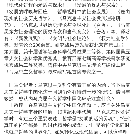
《现代化进程的矛盾与探求》、《发展的反思与探索》、
《发展的呼唤与回应——哲学视野中的社会发展》、《走向
现实的社会历史哲学》、《马克思主义社会发展理论研
究》、《马克思世界历史理论与全球化》（合著）、《马克
思东方社会理论的历史考察和当代意义》（合著）等。译著
有：《新发展观》、《文明与社会理论》、《权力社会学》
等。发表论文200余篇。研究成果曾先后获北京市第四届、
第六届、第十届哲学社会科学优秀成果二等奖、第四届吴玉
章人文社会科学奖优秀奖、教育部第七届高等学校科学研究
优秀成果二等奖等。曾任中央马克思主义理论与建设工程
《马克思主义哲学》教材编写组首席专家之一。
世马会记者：
马克思主义哲学有着丰富的内涵，当下马克
思主义哲学中国化这一问题仍然有待进一步的研究。请问丰
教授，您认为马克思主义哲学中国化应该注意什么？
丰教授：
在马克思主义哲学中国化问题上，应当关注马克
思关于哲学本身的理解。19世纪40年代初，马克思在论及哲
学时，有过三个重要表述，哲学是“文明的活的灵魂”，“任何
真正的哲学都是自己时代精神的精华”，“世界的哲学化同时
也就是哲学的世界化”。如果转化成现代话语，可以这样理