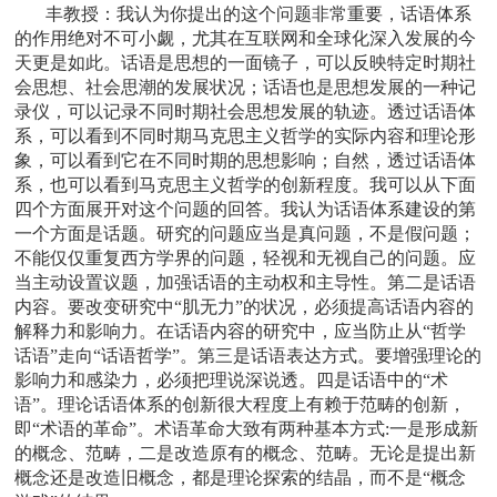
丰教授：
我认为你提出的这个问题非常重要，话语体系
的作用绝对不可小觑，尤其在互联网和全球化深入发展的今
天更是如此。话语是思想的一面镜子，可以反映特定时期社
会思想、社会思潮的发展状况；话语也是思想发展的一种记
录仪，可以记录不同时期社会思想发展的轨迹。透过话语体
系，可以看到不同时期马克思主义哲学的实际内容和理论形
象，可以看到它在不同时期的思想影响；自然，透过话语体
系，也可以看到马克思主义哲学的创新程度。我可以从下面
四个方面展开对这个问题的回答。我认为话语体系建设的第
一个方面是话题。研究的问题应当是真问题，不是假问题；
不能仅仅重复西方学界的问题，轻视和无视自己的问题。应
当主动设置议题，加强话语的主动权和主导性。第二是话语
内容。要改变研究中“肌无力”的状况，必须提高话语内容的
解释力和影响力。在话语内容的研究中，应当防止从“哲学
话语”走向“话语哲学”。第三是话语表达方式。要增强理论的
影响力和感染力，必须把理说深说透。四是话语中的“术
语”。理论话语体系的创新很大程度上有赖于范畴的创新，
即“术语的革命”。术语革命大致有两种基本方式:一是形成新
的概念、范畴，二是改造原有的概念、范畴。无论是提出新
概念还是改造旧概念，都是理论探索的结晶，而不是“概念