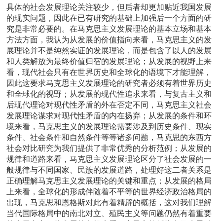
具体的社会发展理论关注较少，但后者却更加贴近我国发展
的现实问题，因此在已有研究的基础上加强后一个方面的研
究是非常必要的。在马克思主义发展理论的基本立场和基本
方法方面，我认为从发展的价值指向来看，马克思主义的发
展理论并不是纯然实证的发展理论，而是包含了以人的发展
和人类解放为最终价值归宿的发展理论；从发展的视野上来
看，现代社会只有在世界历史和全球化的语境下才能理解，
因此这要求马克思主义发展理论的研究者必须有着世界历史
和全球化的视野；从发展的现代性追求来看，与复古主义和
后现代理论对现代性矛盾的外在否定不同，马克思主义社会
发展理论谋求对现代性矛盾的内在扬弃；从发展的条件和环
境来看，马克思主义的发展理论需要涉及到历史条件、现实
条件、社会条件和自然条件等等诸多问题，马克思的东西方
社会对比研究为我们提供了非常优秀的分析范例；从发展的
规律和道路来看，马克思主义发展理论区分了社会发展的一
般规律与不同国家、民族的发展道路，处理好这二者关系是
正确理解马克思主义发展理论的关键和重点；从发展的格局
上来看，全球化的形成伴随着不平等的世界经济政治格局的
出现，马克思和恩格斯对此有着精辟的概括，这对我们理解
当代国际格局中的南北对立、殖民主义等问题仍然有着重要