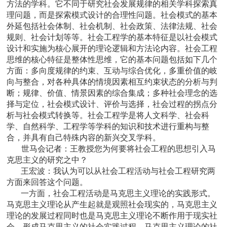
方法的学科。它不同于研究社会发展规律的相关学科探索真
理问题，而是探索模式设计的合理性问题。社会模式的基本
外延包括社会体制、社会机制、社会政策、法律法规、社会
规则、社会计划等等。社会工程学的基本特征是以社会模式
设计和实施为核心展开的理论逻辑和方法论内容。社会工程
思维的核心特征是整体性思维，它的基本问题包括如下几个
方面：多向度规律的约束、互动与综合优化，多重价值的岐
向与整合，对各种具体的情境因素相互约束状态的分析与判
断；规律、价值、情景因素的综合集成；多种社会理念的选
择与定位，社会模式设计、评价与选择，社会过程的拐点分
析与社会模式转换等。社会工程学是将人文科学、社会科
学、自然科学、工程学等学科的知识和技术进行重构与整
合，并具有自己特殊内容的新兴交叉学科。
世马会记者：
王教授您为何要将社会工程的思想引入马
克思主义的研究之中？
王宏波：
我认为可以从社会工程活动与社会工程研究两
方面来回答这个问题。
一方面，社会工程活动是马克思主义理论的实践形式。
马克思主义理论从产生起就是观照社会现实的，马克思主义
理论的发展过程同时也是马克思主义理论不断作用于现实社
会，形成马克思主义的社会实践过程。马克思主义理论的社