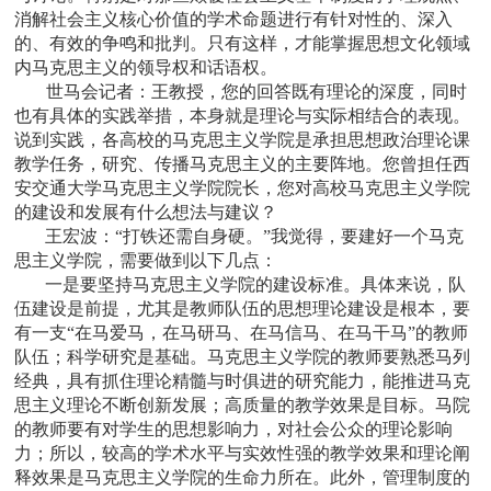
消解社会主义核心价值的学术命题进行有针对性的、深入
的、有效的争鸣和批判。只有这样，才能掌握思想文化领域
内马克思主义的领导权和话语权。
世马会记者：
王教授，您的回答既有理论的深度，同时
也有具体的实践举措，本身就是理论与实际相结合的表现。
说到实践，各高校的马克思主义学院是承担思想政治理论课
教学任务，研究、传播马克思主义的主要阵地。您曾担任西
安交通大学马克思主义学院院长，您对高校马克思主义学院
的建设和发展有什么想法与建议？
王宏波：
“打铁还需自身硬。”我觉得，要建好一个马克
思主义学院，需要做到以下几点：
一是要坚持马克思主义学院的建设标准。具体来说，队
伍建设是前提，尤其是教师队伍的思想理论建设是根本，要
有一支“在马爱马，在马研马、在马信马、在马干马”的教师
队伍；科学研究是基础。马克思主义学院的教师要熟悉马列
经典，具有抓住理论精髓与时俱进的研究能力，能推进马克
思主义理论不断创新发展；高质量的教学效果是目标。马院
的教师要有对学生的思想影响力，对社会公众的理论影响
力；所以，较高的学术水平与实效性强的教学效果和理论阐
释效果是马克思主义学院的生命力所在。此外，管理制度的