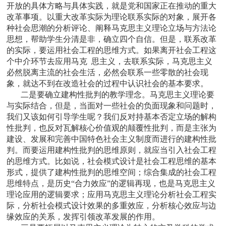
开放的具体方略与具体实践，就是党和国家正在推动的重大
改革事项。以重大改革实际为理论联系实际的对象，展开各
种社会思潮的分析评论、阐释马克思主义理论立场与方法论
思想，帮助学生分清是非，确立四个自信。但是，联系改革
的实际，要运用社会工程的思维方式。如果离开社会工程这
个中介环节去应用马克 思主义，去联系实际，马克思主义
必然脱离主流的社会生活，必然会联系一些零散的社会现
象，就达不到在改造社会的过程中认识社会的基本要求。
二是要确立建构性批判的教学理念。马克思主义理论要
与实际结合，但是，当面对一些社会的负面现象和问题时，
我们又该如何引导学生呢？我们反对持基本否定立场的解构
性批判，也反对瓦解核心价值观的颠覆性批判，而是主张为
建设、发展和完善中国特色社会主义制度而进行的建构性批
判。而要运用建构性批判的思维原则，就应当引入社会工程
的思维方式。比如说，社会模式设计是社会工程思维的基本
形式，提供了建构性批判的思维空间；综合集成的社会工程
思维特点，是历史“合力效应”的逻辑再现，也是马克思主义
理论应用的逻辑要求；应用马克思主义理论分析社会工程实
际，分析社会模式设计效果的多重效应，分析核心效应与边
缘效应的关系，发挥引领改革发展的作用。