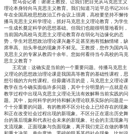
世马会记者：
谢谢王教授。让我们把目光从马克思主义
理论本身转向马克思主义教育。我们知道习近平总书记2016
年在全国高校思想政治工作会议上强调，高校要坚持不懈传
播马克思主义科学理论，抓好马克思主义理论教育，为学生
一生成长奠定科学的思想基础。但我们也能很明显地看到，
当前国内高校马克思主义理论教育存在弱化与边缘化的态
势，学生对思想政治理论课兴趣不足甚至抱有抵触情绪，缺
席率高、抬头率低的现象并不鲜见。王教授，您作为国内马
克思主义的专家从教四十余年。您如何看待当今高校的马克
思主义教育？
王宏波：
这确实是当前的一个重要问题。传播马克思主
义理论的思想政治理论课是我国高等教育的基础性课程，思
想引领的方向性课程。但毋庸讳言的是，马克思主义理论课
教学在当今确实面临许多问题，其中十分明显的一点就是在
教学过程中出现马克思主义理论无法有效解释当前实践的问
题。其中，如何科学的对待和解决理论联系实际的问题是一
个十分重要的问题。有的教师不区分社会上已经存在的现象
和正在改变社会过程出现的新现象。不区分正在退出历史舞
台的落后现象和代表社会未来的新现象、社会的主流现象与
支流现象、正面现象与负面现象，离开我们党正在做的事情
和重大决策，单向度地、零碎的联系某些社会现象。比如说