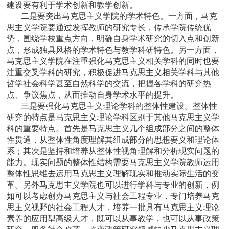
建设要有利于学术创新和教学创新。
二是要突出马克思主义学院的学术特色。一方面，马克
思主义学院要通过发挥教师的研究专长，传承学院传统优
势，围绕学校重点方向，明确自身学术研究的切入点和创新
点，形成独具风格的学术特色与教学科研特色。另一方面，
马克思主义学院在注重强化马克思主义相关学科的同时也要
注重交叉学科的研究，积极促进马克思主义相关学科与其他
哲学社会科学甚至自然科学的交流，把握各学科的研究热
点、争议焦点，从而推动自身学术水平的提升。
三是要强化马克思主义理论学科的整体性建设。整体性
研究的特点是马克思主义理论学科区别于其他马克思主义学
科的重要特点。首先是马克思主义几个组成部分之间的整体
性贯通，从整体性角度理解其组成部分的思想要义和理论体
系；其次是坚持和培养从整体性视角理解和分析现实问题的
能力。现实问题的整体性结构需要马克思主义学院教师运用
整体性思维去运用马克思主义理解现实和推动实际生活的变
革。另外马克思主义学院也可以进行学科与专业的创新，例
如可以考虑创办马克思主义与社会工程专业，专门培养马克
思主义视野的社会工程人才，培养一批具有马克思主义理论
素养的应用型高级人才，既可以从事教学，也可以从事政策