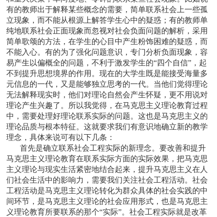
有的教师出于解释某些概念的需要，简单联系社会上一些孤
立现象，而不能从根源上解答学生心中的疑惑；有的教师单
纯地联系社会正面现象而忽视对社会负面问题的解析，采用
简单歌颂的方法，在学生的心目中产生粉饰困难的疑惑，而
不能入心。有的为了强化问题意识，专门分析负面现象，容
易产生以偏概全的问题，不利于激发学生的“四个自信”，起
不到提升思想境界的作用。现在的大学生既是能接受海量多
元信息的一代，又是能够独立思考的一代。当他们觉得理论
无法解释现实时，他们对理论自然会产生怀疑，更不用说对
理论产生兴趣了。所以我觉得，在马克思主义理论教育过程
中，需要处理好理论联系实际的问题。这也是马克思主义的
理论品质与根本特征。这就要求我们有意识地确立新的教学
理念，具体来说可有以下几条：
首先是确立联系社会工程实际的新理念。要改善和提升
马克思主义理论教育在联系实际方面的实际效果，把马克思
主义理论与现实生活紧密地结合起来，提升马克思主义在人
们社会生活中的影响力，需要我们关注社会工程活动。社会
工程活动是马克思主义理论转化为群众具体的社会实践的中
间环节，是马克思主义理论的社会应用形式，也是马克思主
义理论教育所要联系的那个“实际”。社会工程实际就是改革