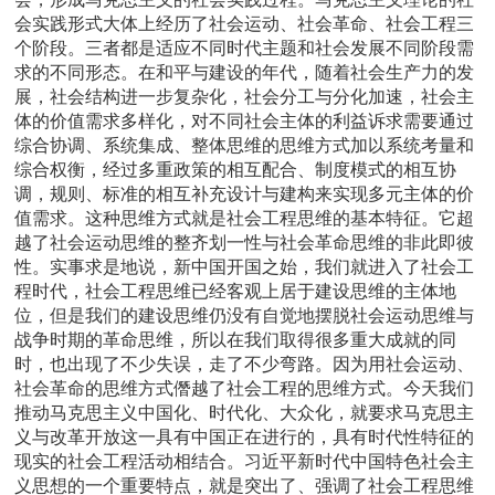
会实践形式大体上经历了社会运动、社会革命、社会工程三
个阶段。三者都是适应不同时代主题和社会发展不同阶段需
求的不同形态。在和平与建设的年代，随着社会生产力的发
展，社会结构进一步复杂化，社会分工与分化加速，社会主
体的价值需求多样化，对不同社会主体的利益诉求需要通过
综合协调、系统集成、整体思维的思维方式加以系统考量和
综合权衡，经过多重政策的相互配合、制度模式的相互协
调，规则、标准的相互补充设计与建构来实现多元主体的价
值需求。这种思维方式就是社会工程思维的基本特征。它超
越了社会运动思维的整齐划一性与社会革命思维的非此即彼
性。实事求是地说，新中国开国之始，我们就进入了社会工
程时代，社会工程思维已经客观上居于建设思维的主体地
位，但是我们的建设思维仍没有自觉地摆脱社会运动思维与
战争时期的革命思维，所以在我们取得很多重大成就的同
时，也出现了不少失误，走了不少弯路。因为用社会运动、
社会革命的思维方式僭越了社会工程的思维方式。今天我们
推动马克思主义中国化、时代化、大众化，就要求马克思主
义与改革开放这一具有中国正在进行的，具有时代性特征的
现实的社会工程活动相结合。习近平新时代中国特色社会主
义思想的一个重要特点，就是突出了、强调了社会工程思维