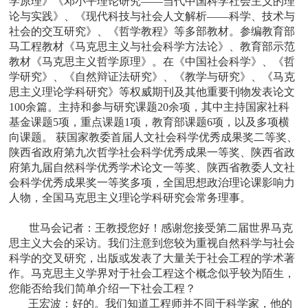
学原理》《邓小平理论研究——当代中国科学社会主义的理
论与实践》、《现代科技与社会人文解析——科学、技术与
社会的交互研究》、《哲学教程》等多部教材。参编教育部
马工程教材《马克思主义与社会科学方法论》、教育部示范
教材《马克思主义哲学原理》。在《中国社会科学》、《哲
学研究》、《自然辩证法研究》、《教学与研究》、《马克
思主义理论学科研究》等权威期刊及其他重要刊物发表论文
100余篇。主持和参与研究课题20余项，其中主持国家社科
基金课题5项，重点课题1项，教育部课题6项，以及多项横
向课题。 获国家教委首届人文社会科学优秀成果奖二等奖、
陕西省政府第九次哲学社会科学优秀成果一等奖、陕西省政
府第九届自然科学优秀学术论文一等奖、陕西省教委人文社
会科学优秀成果奖一等奖多项，全国思想政治理论课影响力
人物，全国马克思主义理论学科研究会常务理事。
世马会记者：
王教授您好！感谢您接受第二届世界马克
思主义大会的采访。我们注意到您较为重视自然科学与社会
科学的交叉研究，出版或发表了大量关于社会工程的学术著
作。马克思主义学界对于社会工程这个概念似乎较为陌生，
您能否给我们简单介绍一下社会工程？
王宏波：
好的。我们知道工程师并不同于科学家，他的