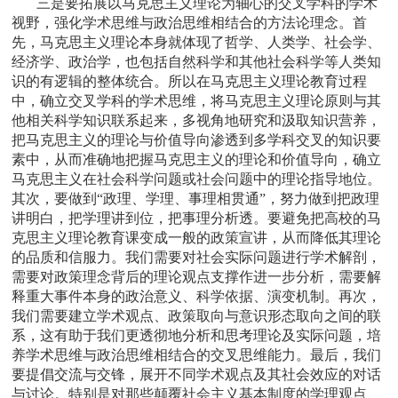
三是要拓展以马克思主义理论为轴心的交叉学科的学术
视野，强化学术思维与政治思维相结合的方法论理念。首
先，马克思主义理论本身就体现了哲学、人类学、社会学、
经济学、政治学，也包括自然科学和其他社会科学等人类知
识的有逻辑的整体统合。所以在马克思主义理论教育过程
中，确立交叉学科的学术思维，将马克思主义理论原则与其
他相关科学知识联系起来，多视角地研究和汲取知识营养，
把马克思主义的理论与价值导向渗透到多学科交叉的知识要
素中，从而准确地把握马克思主义的理论和价值导向，确立
马克思主义在社会科学问题或社会问题中的理论指导地位。
其次，要做到“政理、学理、事理相贯通”，努力做到把政理
讲明白，把学理讲到位，把事理分析透。要避免把高校的马
克思主义理论教育课变成一般的政策宣讲，从而降低其理论
的品质和信服力。我们需要对社会实际问题进行学术解剖，
需要对政策理念背后的理论观点支撑作进一步分析，需要解
释重大事件本身的政治意义、科学依据、演变机制。再次，
我们需要建立学术观点、政策取向与意识形态取向之间的联
系，这有助于我们更透彻地分析和思考理论及实际问题，培
养学术思维与政治思维相结合的交叉思维能力。最后，我们
要提倡交流与交锋，展开不同学术观点及其社会效应的对话
与讨论。特别是对那些颠覆社会主义基本制度的学理观点、